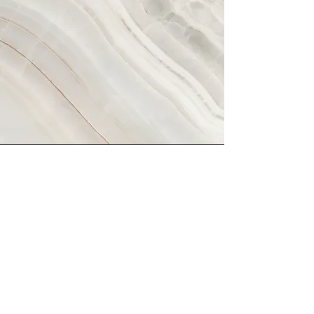
Vision
This is a Paragraph. Click on "Edit
Text" or double click on the text box to
start editing the content and make
sure to add any relevant details or