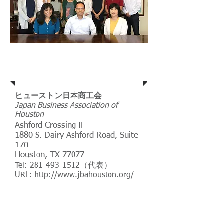
Address
ヒューストン日本商工会
Japan Business Association of
Houston
Ashford Crossing Ⅱ
1880 S. Dairy Ashford Road, Suite
170
Houston, TX 77077
Tel:
281-493-1512
（代表）
URL:
http://www.jbahouston.org/